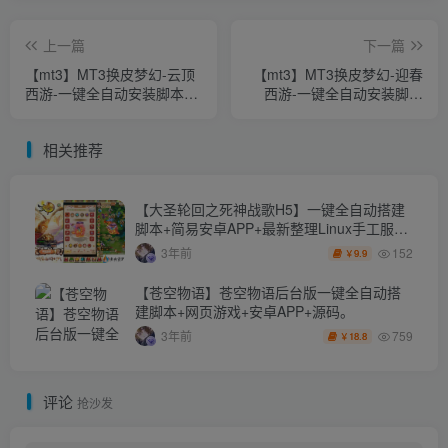
上一篇
下一篇
【mt3】MT3换皮梦幻-云顶
【mt3】MT3换皮梦幻-迎春
西游-一键全自动安装脚本
西游-一键全自动安装脚本
+安卓苹果双端+GM后台
+安卓苹果双端+GM后台
相关推荐
【大圣轮回之死神战歌H5】一键全自动搭建
脚本+简易安卓APP+最新整理Linux手工服务
端+多区+GM授权后台+详细搭建教程+视频
152
3年前
9.9
￥
教程
【苍空物语】苍空物语后台版一键全自动搭
建脚本+网页游戏+安卓APP+源码。
759
3年前
18.8
￥
评论
抢沙发