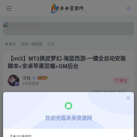
首页
游戏一键搭建
正文
【mt3】MT3换皮梦幻-海蓝西游-一键全自动安装
脚本+安卓苹果双端+GM后台
冷权
关注
3年前更新
0
153
9
付费阅读
【mt3】MT3换皮梦幻-海蓝西游-一键全自动安装脚本+安卓苹果双端+GM后台
欢迎光临未央资源网
此内容为付费阅读，请付费后查看
9.9
限时特惠
48.8
￥
￥
【本站声明】