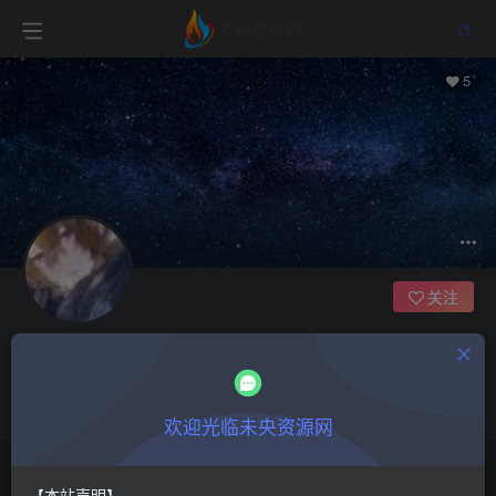
5
关注
未央
发帖管理员
管理员
这家伙很懒，什么都没有写...
欢迎光临未央资源网
文章
0
收藏
0
评论
1
粉丝
5
【本站声明】