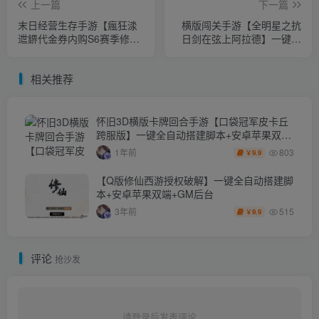
上一篇
下一篇
末日经营生存手游【瘋狂渁
横版闯关手游【全明星之抗
迣鎅代金券内购S6赛季修复
日剑在弦上阿拉德】一键全
版】一键全自动搭建脚本+管
自动搭建脚本+全功能管理后
理后台+CDK授权后台+H5安
台+GM授权后台+安卓苹果
相关推荐
卓
双端
怀旧3D横版卡牌回合手游【口袋冠军皮卡丘
跨服版】一键全自动搭建脚本+安卓苹果双端
+网页注册+内购代金券充值+管理后台+GM
803
1年前
9.9
￥
授权后台
【Q版修仙西游授权破解】一键全自动搭建脚
本+安卓苹果双端+GM后台
515
3年前
9.9
￥
评论
抢沙发
请登录后发表评论