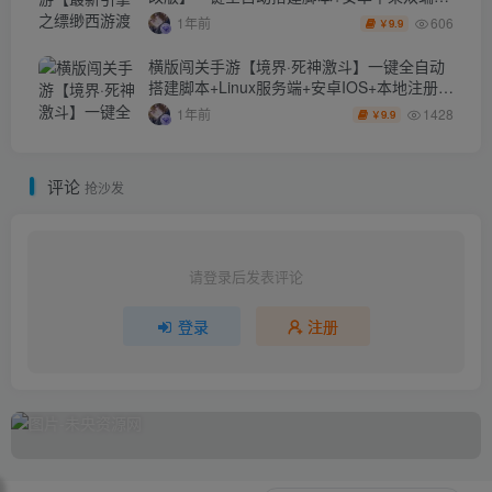
+管理后台+CDK后台
606
1年前
9.9
￥
横版闯关手游【境界·死神激斗】一键全自动
搭建脚本+Linux服务端+安卓IOS+本地注册
+CDK授权后台+搭建教程
1428
1年前
9.9
￥
评论
抢沙发
请登录后发表评论
登录
注册