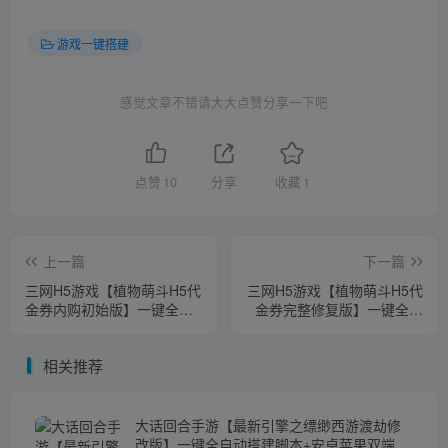
游戏一键搭建
感觉文章不错请大大点赞分享一下吧
点赞
10
分享
收藏
1
上一篇
下一篇
三网H5游戏【植物萌斗H5代
三网H5游戏【植物萌斗H5代
金券内购初始版】一键全自
金券完整修复版】一键全自
动搭建脚本+CDK授权后台
动搭建脚本+CDK授权后台
+简易安卓客户端
+运营管理后台+原生安卓客
相关推荐
户端
大话回合手游【最新引擎之缥缈西游渡劫修
改版】一键全自动搭建脚本+安卓苹果双端