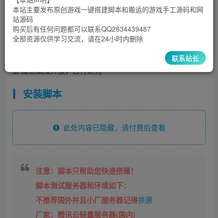
3000
￥
￥
本站主要发布原创游戏一键搭建脚本和搬运的游戏手工源码和网
站源码
5
1
超级会员
￥
至尊会员
￥
购买后有任何问题都可以联系QQ2834439487
全部资源仅供学习交流，请在24小时内删除
登录购买
联系站长
金 屋测试没开放，自行研究
安装脚本
此处内容已隐藏，请付费后查看
注意：脚本只帮助您快速搭建！
脚本测试服务器和环境如下：
不推荐国外并且小厂服务器记得
换源
厂家：腾讯云轻量服务器(国内)