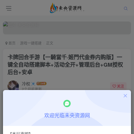
首页
游戏一键搭建
正文
卡牌回合手游【一騎當千·姬門代金券内购版】一
键全自动搭建脚本+活动全开+管理后台+GM授权
后台+安卓
冷权
关注
2个月前更新
0
915
10
付费阅读
欢迎光临未央资源网
卡牌回合手游【一騎當千·姬門代金券内购版】一键全自动搭建脚本+活动全开+管理后台+GM授权后台+安卓
此内容为付费阅读，请付费后查看
9.9
限时特惠
【本站声明】