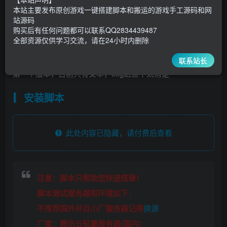
30
￥
￥
本站主要发布原创游戏一键搭建脚本和搬运的游戏手工源码和网
站源码
5
1
超级会员
￥
至尊会员
￥
购买后有任何问题都可以联系QQ2834439487
全部资源仅供学习交流，请在24小时内删除
登录购买
联系站长
第一个版本，目前只有安卓，bug这些不太清楚
安装脚本
此处内容已隐藏，请付费后查看
注意：脚本只帮助您快速搭建！
脚本测试服务器和环境如下：
不推荐国外并且小厂服务器记得
换源
厂家：腾讯云轻量服务器(国内)