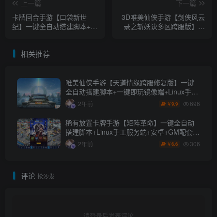
上一篇
下一篇
卡牌回合手游【口袋新世
3D唯美仙侠手游【剑侠风云
纪】一键全自动搭建脚本+管
录之斩妖诀多区跨服版】一
理后台+GM授权后台+安卓
键全自动搭建脚本+假人陪玩
苹果双端
+管理后台+GM授权后台+安
相关推荐
卓
唯美仙侠手游【天道情缘跨服修复版】一键
全自动搭建脚本+一键即玩镜像端+Linux手工
服务端+安卓+GM授权后台+详细搭建教程
696
2年前
9.9
￥
稀有放置卡牌手游【矩阵革命】一键全自动
搭建脚本+Linux手工服务端+安卓+GM配套物
品后台+详细搭建教程
306
2年前
6.6
￥
评论
抢沙发
请登录后发表评论