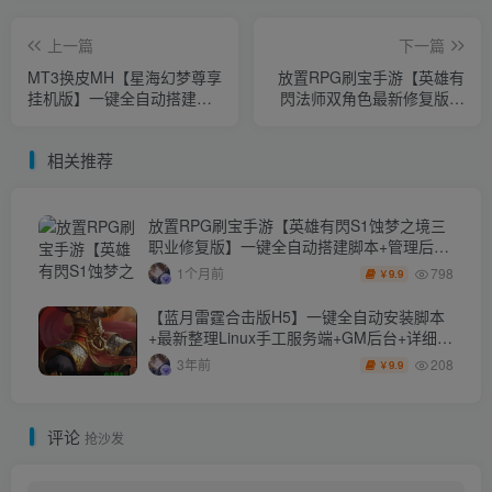
上一篇
下一篇
MT3换皮MH【星海幻梦尊享
放置RPG刷宝手游【英雄有
挂机版】一键全自动搭建脚
閃法师双角色最新修复版】
本+安卓苹果双端+GM后台
一键全自动搭建脚本+管理后
+全套源码
台+代理后台+CDK授权后台
相关推荐
+安卓苹果双端
放置RPG刷宝手游【英雄有閃S1蚀梦之境三
职业修复版】一键全自动搭建脚本+管理后台
+代理后台+CDK授权后台+安卓苹果双端
798
1个月前
9.9
￥
【蓝月雷霆合击版H5】一键全自动安装脚本
+最新整理Linux手工服务端+GM后台+详细搭
建教
208
3年前
9.9
￥
评论
抢沙发