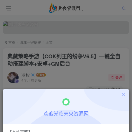
首页
游戏一键搭建
正文
典藏策略手游【COK列王的纷争V6.5】一键全自
动搭建脚本+安卓+GM后台
冷权
关注
6个月前更新
0
609
13
付费阅读
典藏策略手游【COK列王的纷争V6.5】一键全自动搭建脚本+安卓+GM后台
欢迎光临未央资源网
此内容为付费阅读，请付费后查看
9.9
限时特惠
30
￥
￥
【本站声明】