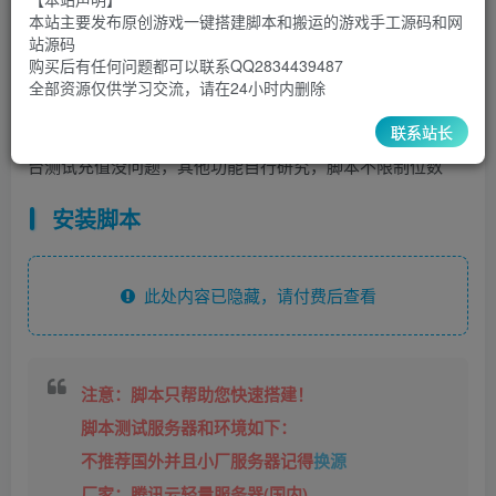
5
1
本站主要发布原创游戏一键搭建脚本和搬运的游戏手工源码和网
超级会员
￥
至尊会员
￥
站源码
登录购买
购买后有任何问题都可以联系QQ2834439487
全部资源仅供学习交流，请在24小时内删除
联系站长
这个游戏bug挺多的，感兴趣玩玩吧，改为linux版本了，后
台测试充值没问题，其他功能自行研究，脚本不限制位数
安装脚本
此处内容已隐藏，请付费后查看
注意：脚本只帮助您快速搭建！
脚本测试服务器和环境如下：
不推荐国外并且小厂服务器记得
换源
厂家：腾讯云轻量服务器(国内)