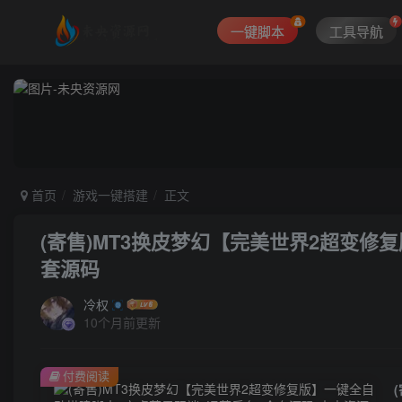
一键脚本
工具导航
首页
游戏一键搭建
正文
(寄售)MT3换皮梦幻【完美世界2超变修
套源码
冷权
10个月前更新
付费阅读