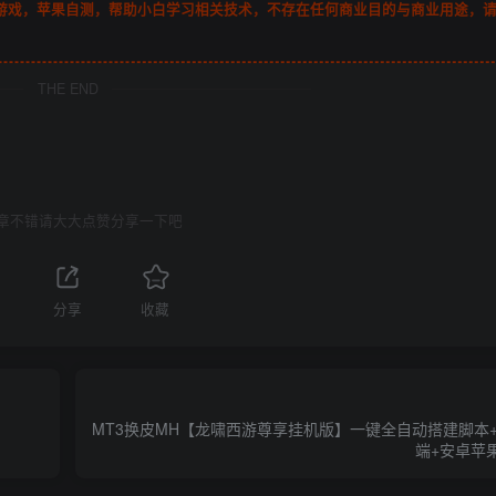
游戏，苹果自测，帮助小白学习相关技术，不存在任何商业目的与商业用途，
THE END
章不错请大大点赞分享一下吧
分享
收藏
MT3换皮MH【龙啸西游尊享挂机版】一键全自动搭建脚本+L
端+安卓苹