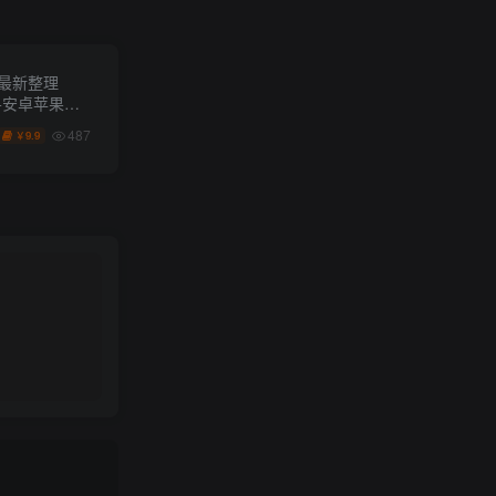
最新整理
台+安卓苹果双
487
9.9
￥