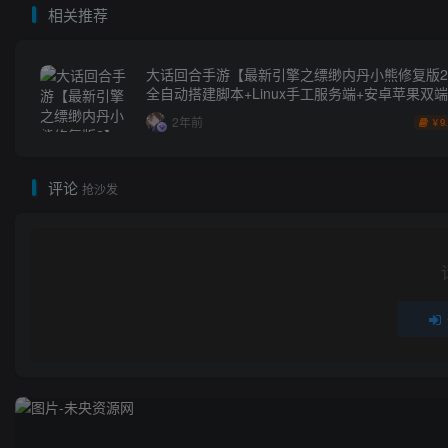
相关推荐
大话回合手游【最新引擎之缥缈内丹小熊修复版
全自动搭建脚本+Linux手工服务端+安卓苹果双
台+CDK后台+详细搭建教程+视频教程
2年前
9
￥
评论
抢沙发