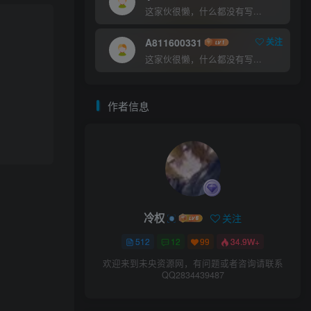
这家伙很懒，什么都没有写...
A811600331
关注
这家伙很懒，什么都没有写...
作者信息
冷权
关注
512
12
99
34.9W+
欢迎来到未央资源网，有问题或者咨询请联系
QQ2834439487