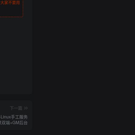
请大家不要用
下一篇
inux手工服务
果双端+GM后台