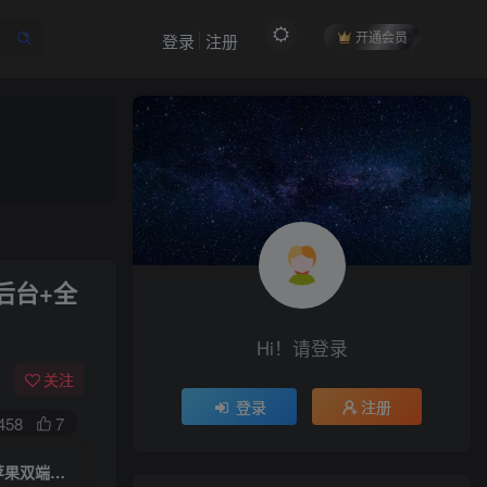
开通会员
登录
注册
作者信息
后台+全
冷权
关注
512
12
99
34.9W+
Hi！请登录
欢迎来到未央资源网，有问题或者咨询请联系
QQ2834439487
关注
登录
注册
458
7
付费阅读
(寄售)MT3换皮梦幻【完美世界2超变修复版】一键全自动搭建脚本+安卓苹果双端+运营后台+全套源码
限时特惠