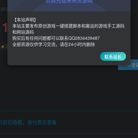
欢迎光临未央资源网
此内容为付费阅读，请付费后查看
【本站声明】
100
限时特惠
本站主要发布原创游戏一键搭建脚本和搬运的游戏手工源码
300
￥
￥
和网站源码
购买后有任何问题都可以联系QQ2834439487
全部资源仅供学习交流，请在24小时内删除
90
80
超级会员
￥
至尊会员
￥
联系站长
登
内容已隐藏，请付费后查看