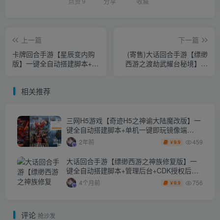
点赞
9
分享
收藏
上一篇
下一篇
卡牌回合手游【星辰变内购
(寄售)大话回合手游【缥缈
版】一键全自动搭建脚本+多
西游之渡劫武耀台秘境】一
区跨服+CDK授权后台+全物
键全自动搭建脚本+管理后台
品ID+安卓苹果双端
+CDK授权后台2.0+安卓苹果
相关推荐
双端
三网H5游戏【奇迹H5之神谕大陆魔改版】一
键全自动搭建脚本+单机一键即玩镜像端
+Linux手工服务端+平台币后台+GM授权后台
459
2年前
9.9
￥
+详细搭建教程
大话回合手游【缥缈西游之神族修复版】一
键全自动搭建脚本+管理后台+CDK授权后台
+安卓苹果双端
756
4个月前
9.9
￥
评论
抢沙发