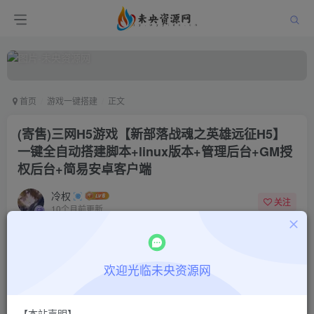
首页
游戏一键搭建
正文
(寄售)三网H5游戏【新部落战魂之英雄远征H5】
一键全自动搭建脚本+linux版本+管理后台+GM授
权后台+简易安卓客户端
冷权
关注
10个月前更新
0
383
9
付费阅读
欢迎光临未央资源网
(寄售)三网H5游戏【新部落战魂之英雄远征H5】一键全自动搭建脚本+linux版本+管理后台+GM授权后台+简易安卓客户端
此内容为付费阅读，请付费后查看
1000
限时特惠
【本站声明】