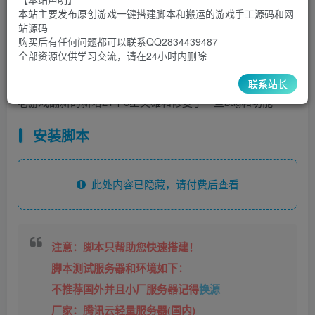
3000
￥
￥
本站主要发布原创游戏一键搭建脚本和搬运的游戏手工源码和网
站源码
900
800
超级会员
￥
至尊会员
￥
购买后有任何问题都可以联系QQ2834439487
全部资源仅供学习交流，请在24小时内删除
登录购买
联系站长
老游戏翻新的新增21个5星英雄和修复了一些bug和功能
安装脚本
此处内容已隐藏，请付费后查看
注意：脚本只帮助您快速搭建！
脚本测试服务器和环境如下：
不推荐国外并且小厂服务器记得
换源
厂家：腾讯云轻量服务器(国内)