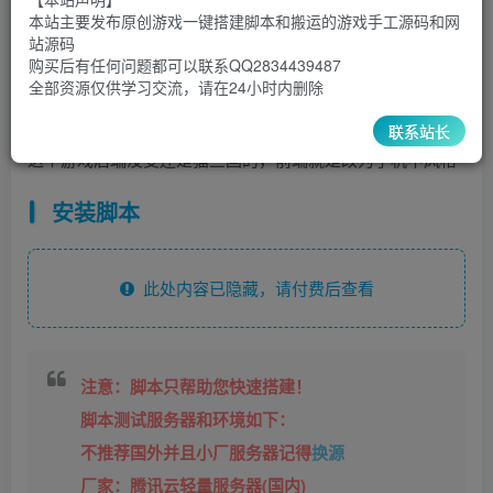
30
￥
￥
本站主要发布原创游戏一键搭建脚本和搬运的游戏手工源码和网
站源码
5
1
超级会员
￥
至尊会员
￥
购买后有任何问题都可以联系QQ2834439487
全部资源仅供学习交流，请在24小时内删除
登录购买
联系站长
这个游戏后端没变还是猫三国的，前端就是改为了机甲风格
安装脚本
此处内容已隐藏，请付费后查看
注意：脚本只帮助您快速搭建！
脚本测试服务器和环境如下：
不推荐国外并且小厂服务器记得
换源
厂家：腾讯云轻量服务器(国内)