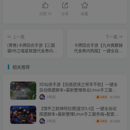
点赞
15
分享
收藏
上一篇
下一篇
(寄售)卡牌回合手游【三国
卡牌回合手游【九州異獸錄
猫H5之喵星联盟代金券内购
代金券内购版】一键全自动
跨服版】一键全自动搭建脚
搭建脚本+linux版+本地安卓
本+管理后台+GM授权后台
资源包+CDK授权GM后台
相关推荐
+简易安卓客户端
+单安卓
3D仙侠手游【剑道武侠之将军不败】一键全
自动搭建脚本+最新整理商业Linux手工服务
端+安卓苹果双端+CDK授权后台+详细搭建教
356
3年前
9.9
￥
程+全套源代码+程序开发文档+技术文档
【情怀之弑神阿拉德[星空3.0]】一键全自动
搭建脚本+最新整理Linux手工服务端+配套中
文表+WEB管理后台+GM授权后台+安卓苹果
328
3年前
9.9
￥
双端+详细搭建教程