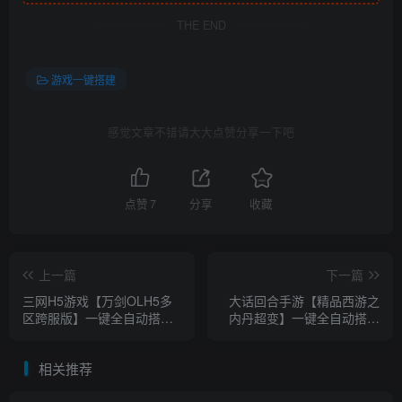
THE END
游戏一键搭建
感觉文章不错请大大点赞分享一下吧
点赞
7
分享
收藏
上一篇
下一篇
三网H5游戏【万剑OLH5多
大话回合手游【精品西游之
区跨服版】一键全自动搭建
内丹超变】一键全自动搭建
脚本+linux版本+GM授权后
脚本+安卓+神兔GM后台
台+简易安卓客户端
相关推荐