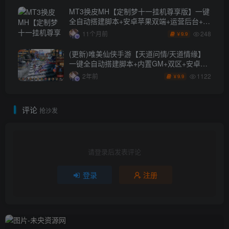
MT3换皮MH【定制梦十一挂机尊享版】一键
全自动搭建脚本+安卓苹果双端+运营后台+全
套源码
248
11个月前
9.9
￥
(更新)唯美仙侠手游【天道问情/天道情缘】
一键全自动搭建脚本+内置GM+双区+安卓
+GM授权后台
1122
2年前
9.9
￥
评论
抢沙发
请登录后发表评论
登录
注册