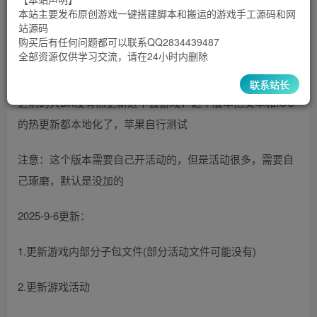
1000
￥
￥
本站主要发布原创游戏一键搭建脚本和搬运的游戏手工源码和网
站源码
5
1
超级会员
￥
至尊会员
￥
购买后有任何问题都可以联系QQ2834439487
全部资源仅供学习交流，请在24小时内删除
登录购买
联系站长
之前的大DX没有热更新进不去游戏，这个版本把安卓和IOS
的热更新都本地化了，苹果自行测试
注意：这个版本需要自己开活动的，但是活动很多，需要自
己琢磨，默认是没加的
2025-9-6更新：
1.更新游戏内部分子包文件(部分活动文件可能没有)
2.更新游戏活动