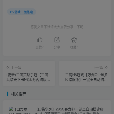
游戏一键搭建
感觉文章不错请大大点赞分享一下吧
点赞
6
分享
收藏
1
上一篇
下一篇
(更新)三国策略手游【三国-
三网H5游戏【万剑OLH5多
兵临天下H5代金券内购版】
区跨服版】一键全自动搭建
一键全自动搭建脚本+简易安
脚本+linux版本+GM授权后
卓+运营后台+内购物品发送
台+简易安卓客户端
相关推荐
教程
【口袋觉醒】29SS暴龙神一键全自动搭建脚
本+安卓苹果双端+运营后台+GM授权后台