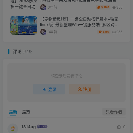
350
3年前
18.8
￥
【宠物精灵H5】一键全自动搭建脚本+独家
linux版+最新整理Win一键服务端+多区跨服
+GM授权后台+详细搭建教程
255
3年前
9.9
￥
评论
共2条
请登录后发表评论
登录
注册
只看作者
最新
最热
1314ug
0