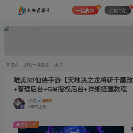
一键脚本
工具导航
首页
游戏一键搭建
正文
唯美3D仙侠手游【天地决之龙将斩千魔改】
+管理后台+GM授权后台+详细搭建教程
冷权
2年前更新
付费阅读