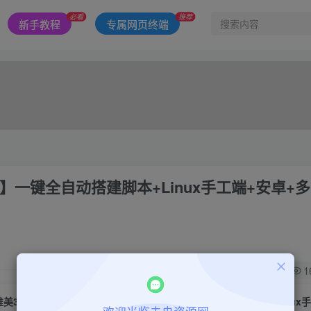
必看
推荐
新手教程
专属网页终端
一键全自动搭建脚本+Linux手工端+安卓+
0
1