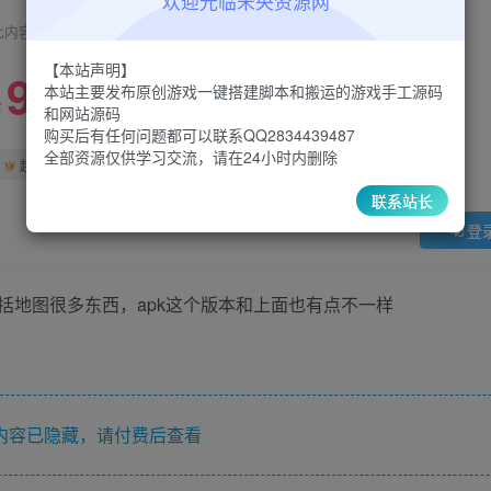
欢迎光临未央资源网
此内容为付费阅读，请付费后查看
【本站声明】
9.9
限时特惠
本站主要发布原创游戏一键搭建脚本和搬运的游戏手工源码
30
￥
￥
和网站源码
购买后有任何问题都可以联系QQ2834439487
全部资源仅供学习交流，请在24小时内删除
5
1
超级会员
￥
至尊会员
￥
联系站长
登
括地图很多东西，apk这个版本和上面也有点不一样
内容已隐藏，请付费后查看