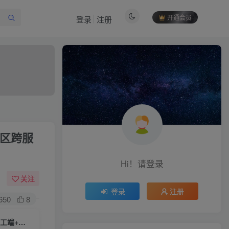
开通会员
登录
注册
作者信息
多区跨服
冷权
关注
512
12
99
34.9W+
Hi！请登录
欢迎来到未央资源网，有问题或者咨询请联系
QQ2834439487
关注
登录
注册
650
8
付费阅读
唯美3D仙侠手游【天地决之龙将斩千魔改】一键全自动搭建脚本+Linux手工端+安卓+多区跨服+管理后台+GM授权后台+详细搭建教程
限时特惠