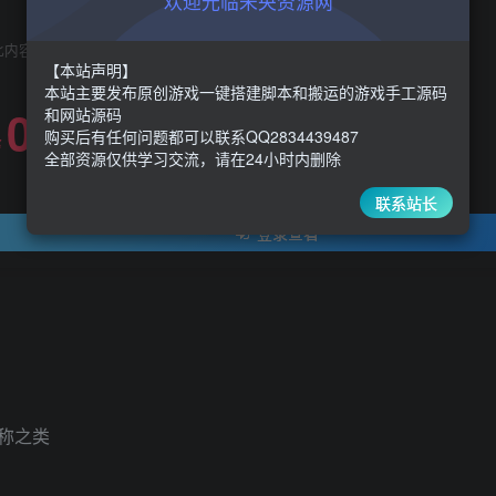
欢迎光临未央资源网
此内容为免费阅读，请登录后查看
【本站声明】
本站主要发布原创游戏一键搭建脚本和搬运的游戏手工源码
0
和网站源码
限时特惠
购买后有任何问题都可以联系QQ2834439487
30
￥
￥
全部资源仅供学习交流，请在24小时内删除
联系站长
登录查看
称之类