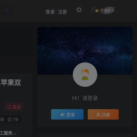
开通会员
登录
注册
作者信息
卓苹果双
冷权
关注
512
12
99
34.9W+
Hi！请登录
欢迎来到未央资源网，有问题或者咨询请联系
QQ2834439487
关注
登录
注册
68
19
(免费)卡牌回合手游【秦时明月6.2魔改版】一键全自动搭建脚本+Linux手工服务端+安卓苹果双端+GM后台+详细搭建教程