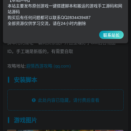
1500
￥
￥
本站主要发布原创游戏一键搭建脚本和搬运的游戏手工源码和网
站源码
5
1
超级会员
￥
至尊会员
￥
购买后有任何问题都可以联系QQ2834439487
全部资源仅供学习交流，请在24小时内删除
登录购买
联系站长
脚本用的是老一套网页系统，并且整理好了GM后台物品
ID。手工端是新版的，有需要自取
攻略地址:
遐情西游攻略 (qq.com)
安装脚本
此处内容已隐藏，请付费后查看
游戏图片