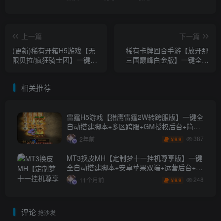
上一篇
下一篇
(更新)稀有开箱H5游戏【无
稀有卡牌回合手游【放开那
限贝拉/疯狂骑士团】一键全
三国巅峰白金版】一键全自
自动搭建脚本+独家运营后台
动搭建脚本+独家整理
+一键清档+简易安卓APP
centos7.6版本+原版Linux手
相关推荐
工服务端+安卓苹果双端
+CDK授权后台+详细搭建教
程
雷霆H5游戏【猎鹰雷霆2W转跨服版】一键全
自动搭建脚本+多区跨服+GM授权后台+简易
安卓APP
387
2年前
9.9
￥
MT3换皮MH【定制梦十一挂机尊享版】一键
全自动搭建脚本+安卓苹果双端+运营后台+全
套源码
248
11个月前
9.9
￥
评论
抢沙发