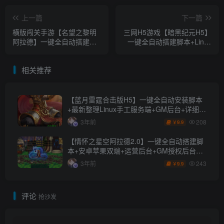
上一篇
下一篇
横版闯关手游【名望之黎明
三网H5游戏【暗黑纪元H5】
阿拉德】一键全自动搭建脚
一键全自动搭建脚本+Linux
本+Linux手工服务端+配套源
手工服务端+运营后台+GM
码+WEB管理后台+GM授权
清包授权后台+详细搭建教程
相关推荐
后台+安卓苹果双端+详细搭
建教程+视频教程
【蓝月雷霆合击版H5】一键全自动安装脚本
+最新整理Linux手工服务端+GM后台+详细搭
建教
208
3年前
9.9
￥
【情怀之星空阿拉德2.0】一键全自动搭建脚
本+安卓苹果双端+运营后台+GM授权后台
+Linux手工服务端+全套表+详细搭建教程
243
3年前
9.9
￥
评论
抢沙发