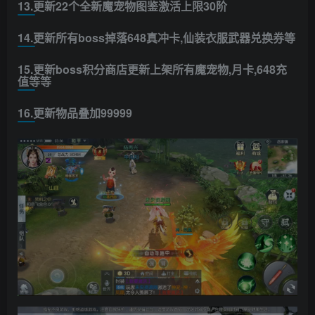
13.更新22个全新魔宠物图鉴激活上限30阶
14.更新所有boss掉落648真冲卡,仙装衣服武器兑换券等
15.更新boss积分商店更新上架所有魔宠物,月卡,648充
值等等
16.更新物品叠加99999