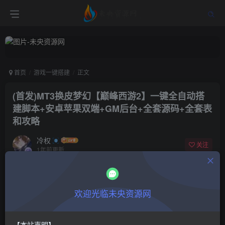
首页
游戏一键搭建
正文
(首发)MT3换皮梦幻【巅峰西游2】一键全自动搭
建脚本+安卓苹果双端+GM后台+全套源码+全套表
和攻略
冷权
关注
1年前更新
0
347
12
付费阅读
欢迎光临未央资源网
(首发)MT3换皮梦幻【巅峰西游2】一键全自动搭建脚本+安卓苹果双端+GM后台+全套源码+全套表和攻略
此内容为付费阅读，请付费后查看
9.9
限时特惠
【本站声明】