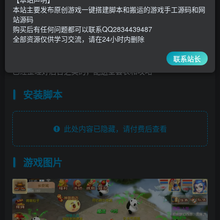
300
￥
￥
本站主要发布原创游戏一键搭建脚本和搬运的游戏手工源码和网
站源码
5
1
超级会员
￥
至尊会员
￥
购买后有任何问题都可以联系QQ2834439487
全部资源仅供学习交流，请在24小时内删除
登录购买
联系站长
已经整理好后台之类的，配送全套表和攻略
安装脚本
此处内容已隐藏，请付费后查看
游戏图片