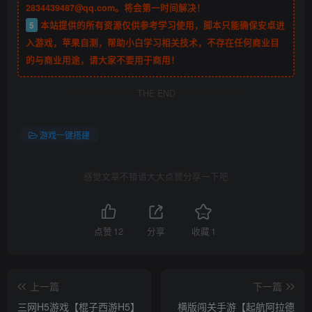
2834439487@qq.com。将会第一时间解决！
5
本站提供的所有资源仅供参考学习使用，脚本只能确保安卓进
入游戏，苹果自测，帮助小白学习相关技术，不存在任何商业目
的与商业用途，请大家不要用于商用！
THE END
游戏一键搭建
感觉文章不错请大大点赞分享一下吧
点赞
12
分享
收藏
1
上一篇
下一篇
三网H5游戏【棍子西游H5】
横版闯关手游【起航阿拉德