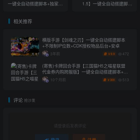
一键全自动搭建脚本+独家修
1.5】一键全自动搭建脚本
复砸蛋物品等+简易安卓
+Linux手工服务端+WEB管
APP+Linux手工服务端+运营
理后台+GM授权后台+安卓
相关推荐
后台+全套表+前后端转换工
苹果双端+详细搭建教程
具+详细搭建教程+视频教程
横版手游【剑魂之刃】一键全自动搭建脚本
+不限制IP位数+CDK授权物品后台+安卓
472
3年前
9.9
￥
(寄售)卡牌回合手游【三国猫H5之喵星联盟
代金券内购跨服版】一键全自动搭建脚本+管
理后台+GM授权后台+简易安卓客户端
513
10个月前
300
￥
评论
抢沙发
请登录后发表评论
登录
注册