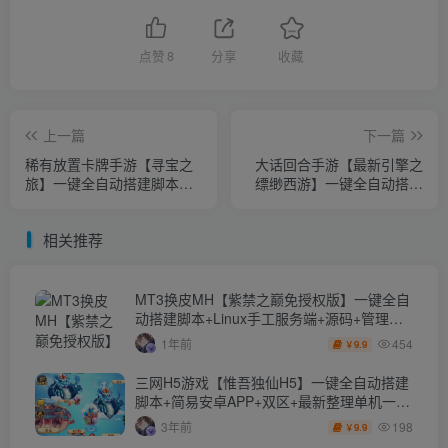
点赞
8
分享
收藏
上一篇
下一篇
稀有放置卡牌手游【寻宝之
大话回合手游【最新引擎之
旅】一键全自动搭建脚本
缥缈西游】一键全自动搭建
+Linux手工服务端+安卓
脚本+Linux手工服务端+安卓
+GM配套物品后台+详细搭
苹果双端+管理后台+详细搭
相关推荐
建教程
建教程+视频教程
MT3换皮MH【紫禁之巅免授权版】一键全自
动搭建脚本+Linux手工服务端+源码+管理后
台+安卓苹果双端+详细搭建教程+视频教程
454
1年前
9.9
￥
三网H5游戏【惟吾独仙H5】一键全自动搭建
脚本+简易安卓APP+双区+最新整理单机一键
即玩镜像端+Linux手工服务端+GM授权后台
198
3年前
9.9
￥
+详细搭建教程