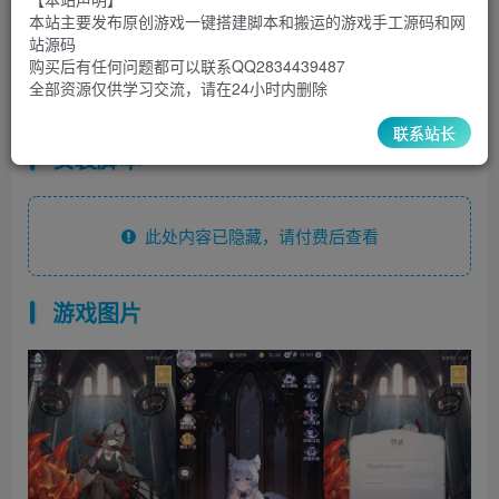
30
￥
￥
本站主要发布原创游戏一键搭建脚本和搬运的游戏手工源码和网
站源码
5
1
超级会员
￥
至尊会员
￥
购买后有任何问题都可以联系QQ2834439487
全部资源仅供学习交流，请在24小时内删除
登录购买
联系站长
安装脚本
此处内容已隐藏，请付费后查看
游戏图片