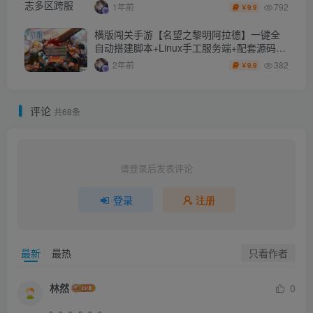
+Linux手工服务端++CDK授权后台+安卓+详
792
1年前
9.9
￥
细搭建教程+视频教程
横版闯关手游【名望之黎明阿拉德】一键全
自动搭建脚本+Linux手工服务端+配套源码
+WEB管理后台+GM授权后台+安卓苹果双端
382
2年前
9.9
￥
+详细搭建教程+视频教程
评论
共68条
请登录后发表评论
登录
注册
只看作者
最新
最热
林然
0
。。。。。。