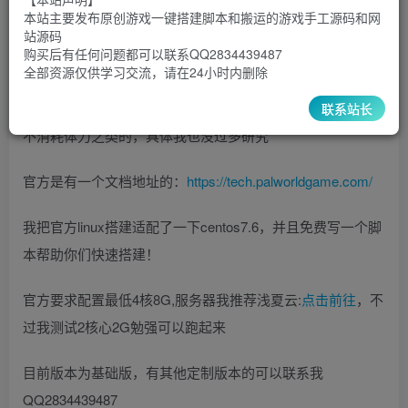
本站主要发布原创游戏一键搭建脚本和搬运的游戏手工源码和网
站源码
2024开年非常火的一款steam电脑游戏，这几天官方放出了
购买后有任何问题都可以联系QQ2834439487
全部资源仅供学习交流，请在24小时内删除
私人服务器搭建文档，正常联机是只能4个人玩，自己用服务
器搭建可以不限制人数，并且可以修改游戏一些配置，比如
联系站长
不消耗体力之类的，具体我也没过多研究
官方是有一个文档地址的：
https://tech.palworldgame.com/
我把官方linux搭建适配了一下centos7.6，并且免费写一个脚
本帮助你们快速搭建！
官方要求配置最低4核8G,服务器我推荐浅夏云:
点击前往
，不
过我测试2核心2G勉强可以跑起来
目前版本为基础版，有其他定制版本的可以联系我
QQ2834439487