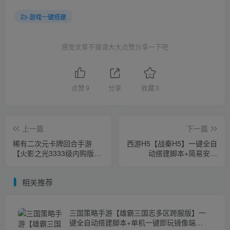
游戏一键搭建
感觉文章不错请大大点赞分享一下吧
点赞
9
分享
收藏
3
上一篇
下一篇
稀有二次元卡牌回合手游
西游H5【战秦H5】一键全自
【火影之光3333级内购版】
动搭建脚本+简易安卓
一键全自动搭建脚本+Linux
APP+单机一键即玩镜像服务
手工服务端+安卓+多区跨服
端+Linux手工服务端+GM后
相关推荐
+自定义英雄+GM授权后台
台+详细搭建教程
+详细搭建教程+视频教程
+一键即玩镜像服务端
三国策略手游【雄霸三国志多区跨服版】一
键全自动搭建脚本+单机一键即玩镜像端