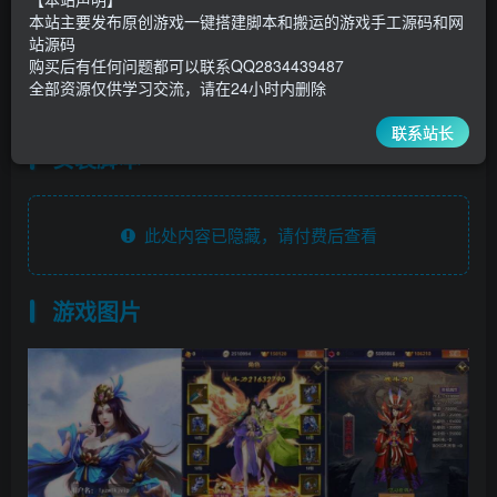
30
￥
￥
本站主要发布原创游戏一键搭建脚本和搬运的游戏手工源码和网
站源码
5
1
超级会员
￥
至尊会员
￥
购买后有任何问题都可以联系QQ2834439487
全部资源仅供学习交流，请在24小时内删除
登录购买
联系站长
安装脚本
此处内容已隐藏，请付费后查看
游戏图片