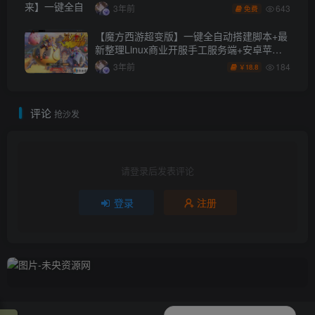
台+安卓苹果双端+详细搭建教程
643
3年前
免费
【魔方西游超变版】一键全自动搭建脚本+最
新整理Linux商业开服手工服务端+安卓苹果
双端+GM后台+详细搭建教程+全套源码
184
3年前
18.8
￥
评论
抢沙发
请登录后发表评论
登录
注册