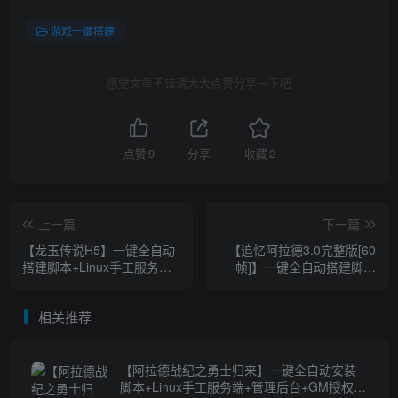
游戏一键搭建
感觉文章不错请大大点赞分享一下吧
点赞
9
分享
收藏
2
上一篇
下一篇
【龙玉传说H5】一键全自动
【追忆阿拉德3.0完整版[60
搭建脚本+Linux手工服务端
帧]】一键全自动搭建脚本
+全物品ID+CDK授权后台
+Linux手工服务端+配套表
+详细搭建教程+视频教程
+WEB管理后台+GM授权后
相关推荐
台+安卓苹果双端+详细搭建
教程+视频教程
【阿拉德战纪之勇士归来】一键全自动安装
脚本+Linux手工服务端+管理后台+GM授权后