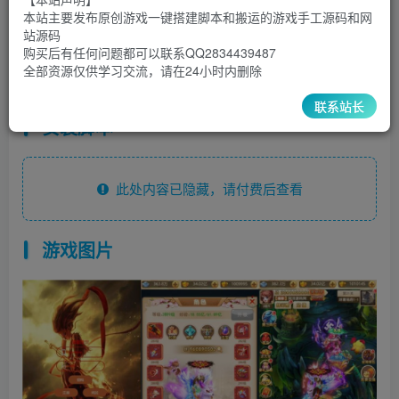
30
￥
￥
本站主要发布原创游戏一键搭建脚本和搬运的游戏手工源码和网
站源码
5
1
超级会员
￥
至尊会员
￥
购买后有任何问题都可以联系QQ2834439487
全部资源仅供学习交流，请在24小时内删除
登录购买
联系站长
安装脚本
此处内容已隐藏，请付费后查看
游戏图片