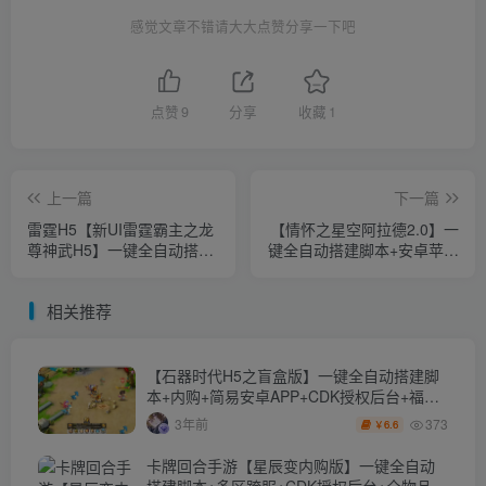
感觉文章不错请大大点赞分享一下吧
点赞
9
分享
收藏
1
上一篇
下一篇
雷霆H5【新UI雷霆霸主之龙
【情怀之星空阿拉德2.0】一
尊神武H5】一键全自动搭建
键全自动搭建脚本+安卓苹果
脚本+简易安卓APP+最新整
双端+运营后台+GM授权后
理Linux手工服务端+跨服
台+Linux手工服务端+全套表
相关推荐
+GM后台+详细搭建教程
+详细搭建教程
【石器时代H5之盲盒版】一键全自动搭建脚
本+内购+简易安卓APP+CDK授权后台+福利
后台
373
3年前
6.6
￥
卡牌回合手游【星辰变内购版】一键全自动