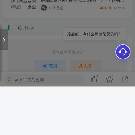
搭建脚本+多区跨服+CDK授权后台+全物品
ID+安卓苹果双端
591
10个月前
9.9
￥
评论
抢沙发
凌晨好，有什么可以帮您的吗？
请登录后发表评论
登录
注册
9
1
留下宝贵的见解！
网站数据概况 -
最近活跃访客
3
今日访问人数
45
今日访问量
81