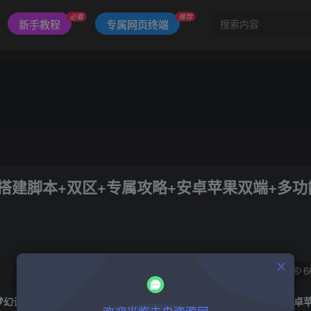
必看
推荐
新手教程
专属网页终端
搭建脚本+双区+专属攻略+安卓苹果双端+多功
1
6