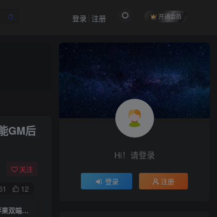
开通会员
登录
注册
作者信息
能GM后
冷权
关注
512
12
99
34.9W+
Hi！请登录
欢迎来到未央资源网，有问题或者咨询请联系
QQ2834439487
关注
登录
注册
61
12
付费阅读
梦幻诛仙14职业【传奇梦诛】一键全自动搭建脚本+双区+专属攻略+安卓苹果双端+多功能GM后台+原端
限时特惠