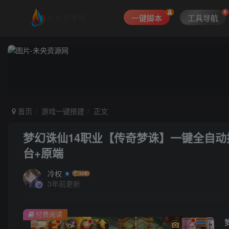
一键脚本
工具导航
首页
游戏一键搭建
正文
梦幻诛仙14职业【传奇梦诛】一键全自动
台+原端
冷权
3年前更新
付费阅读