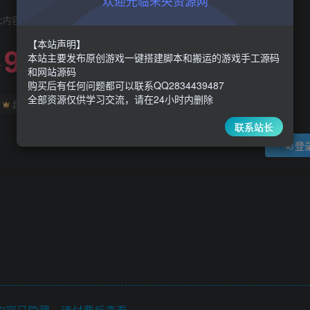
欢迎光临未央资源网
此内容为付费阅读，请付费后查看
【本站声明】
9.9
限时特惠
本站主要发布原创游戏一键搭建脚本和搬运的游戏手工源码
30
￥
￥
和网站源码
购买后有任何问题都可以联系QQ2834439487
全部资源仅供学习交流，请在24小时内删除
5
1
超级会员
￥
至尊会员
￥
联系站长
登