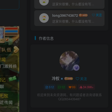
这家伙很懒，什么都没有写...
long396743672
关注
这家伙很懒，什么都没有写...
作者信息
冷权
关注
512
12
99
34.9W+
欢迎来到未央资源网，有问题或者咨询请联系
QQ2834439487