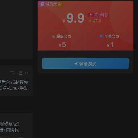
付费阅读
9.9
限时特惠
47.8
￥
￥
超级会员
至尊会员
5
1
￥
￥
登录购买
下一篇
后台+GM授权
卓+Linux手动
跨服修复版】
册+内购代金