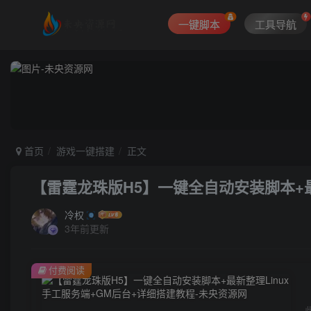
一键脚本
工具导航
首页
游戏一键搭建
正文
【雷霆龙珠版H5】一键全自动安装脚本+最
冷权
3年前更新
付费阅读