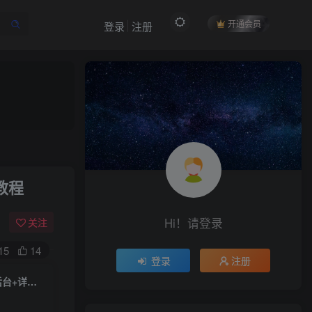
开通会员
登录
注册
作者信息
冷权
关注
教程
512
12
99
35W+
Hi！请登录
关注
欢迎来到未央资源网，有问题或者咨询请联系
QQ2834439487
15
14
登录
注册
【雷霆龙珠版H5】一键全自动安装脚本+最新整理Linux手工服务端+GM后台+详细搭建教程
付费阅读
限时特惠