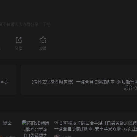
章不错请大大点赞分享一下吧
4
分享
收藏
ux手
【情怀之征战者阿拉德】一键全自动搭建脚本+多功能管理
后台+安
一键全
怀旧3D横版卡牌回合手游【口袋黄昏之鬃
一键全自动搭建脚本+安卓苹果双端+网页注
券充值+管理后台+GM授权后台