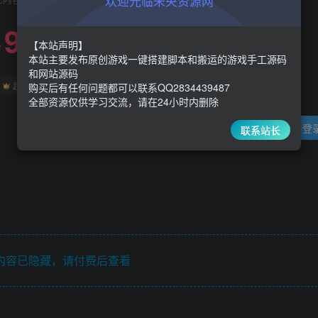
欢迎光临未央资源网
9.9
限时特惠
【本站声明】
47.8
￥
￥
本站主要发布原创游戏一键搭建脚本和搬运的游戏手工源码
和网站源码
5
1
超级会员
￥
至尊会员
￥
购买后有任何问题都可以联系QQ2834439487
全部资源仅供学习交流，请在24小时内删除
登
联系站长
内容已隐藏，请付费后查看