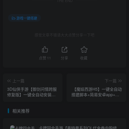
THE END
游戏一键搭建
感觉文章不错请大大点赞分享一下吧
点赞
11
分享
收藏
上一篇
下一篇
3D仙侠手游【御剑问情跨服
【魔娃西游H5】一键全自动
修复版】一键全自动安装脚
搭建脚本+简易安卓app+GM
本+本地热更+管理后台+GM
物品后台
授权后台+安卓苹果双端
相关推荐
卡牌回合手游【奥特曼系列OL代金券内购修