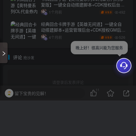
复版】一键全自动搭建脚本+CDK授权后台
+安卓苹果双端
492
1个月前
9.9
￥
经典回合卡牌手游【英雄无间道】一键全自
动搭建脚本+运营管理后台+CDK授权GM后台
+安卓苹果双端
526
4个月前
9.9
￥
晚上好！很高兴能为您服务
评论
抢沙发
请登录后发表评论
11
留下宝贵的见解！
登录
注册