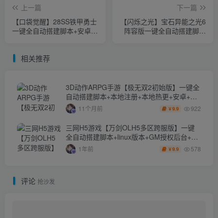
上一篇
下一篇
【口袋觉醒】28SS铁甲勇士
【闪烁之光】宝石异能之光6
一键全自动搭建脚本+安卓苹
阵容版一键全自动搭建脚本
果双端+运营后台+GM授权
+安卓+GM授权后台
后台
相关推荐
3D动作ARPG手游【极无双2初始版】一键全
自动搭建脚本+本地注册+本地热更+安卓+开
服清档+GM授权后台
922
11个月前
9.9
￥
三网H5游戏【万剑OLH5多区跨服版】一键
全自动搭建脚本+linux版本+GM授权后台+简
易安卓客户端
578
1年前
9.9
￥
评论
抢沙发