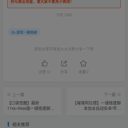
的与商业用途，请大家不要用于商用！
THE END
游戏一键搭建
感觉文章不错请大大点赞分享一下吧
点赞
12
分享
收藏
2
上一篇
下一篇
【口袋觉醒】最新
【璀璨阿拉德】一键搭建脚
11ss+9sss版一键搭建脚
本加全自动安卓/苹果
本，精美日漫卡牌，炫酷大
APP+GM授权后台+运营后
招特效
台
相关推荐