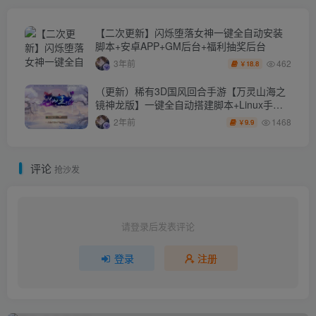
【二次更新】闪烁堕落女神一键全自动安装
脚本+安卓APP+GM后台+福利抽奖后台
462
3年前
18.8
￥
（更新）稀有3D国风回合手游【万灵山海之
镜神龙版】一键全自动搭建脚本+Linux手工
服务端+安卓苹果双端+GM授权后台+代理后
1468
2年前
9.9
￥
台+假人陪玩+详细搭建教程+开新区教程
评论
抢沙发
请登录后发表评论
登录
注册