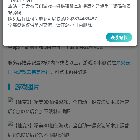
8.8
5
本站主要发布原创游戏一键搭建脚本和搬运的游戏手工源码和网
超级会员
￥
至尊会员
￥
站源码
登录购买
购买后有任何问题都可以联系QQ2834439487
全部资源仅供学习交流，请在24小时内删除
联系站长
自动下载源码和编辑设置好安卓APP，运行脚本之后会给安
卓app下载地址和GM后台，下载安装就可以玩
服务器推荐配置2核2内存或者以上，游戏脚本测试在
未央云
国内游戏云完美运行
，可点击前往订购
游戏图片