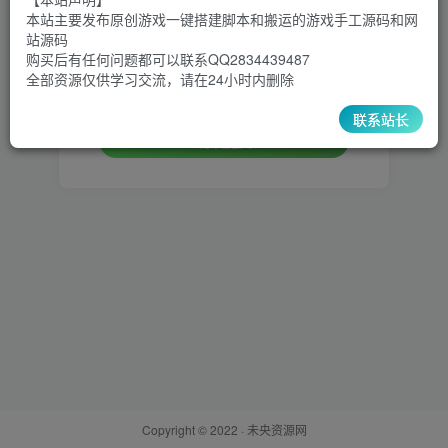
本站主要发布原创游戏一键搭建脚本和搬运的游戏手工源码和网
设置新密码
站源码
购买后有任何问题都可以联系QQ2834439487
全部资源仅供学习交流，请在24小时内删除
重复密码
联系站长
确认提交
Copyright © 2022 ·
未央资源网