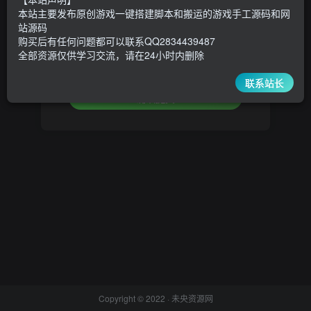
本站主要发布原创游戏一键搭建脚本和搬运的游戏手工源码和网
设置新密码
站源码
购买后有任何问题都可以联系QQ2834439487
全部资源仅供学习交流，请在24小时内删除
重复密码
联系站长
确认提交
Copyright © 2022 ·
未央资源网