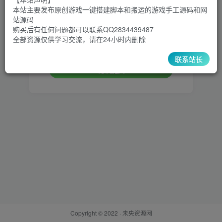
本站主要发布原创游戏一键搭建脚本和搬运的游戏手工源码和网
设置新密码
站源码
购买后有任何问题都可以联系QQ2834439487
全部资源仅供学习交流，请在24小时内删除
重复密码
联系站长
确认提交
Copyright © 2022 ·
未央资源网