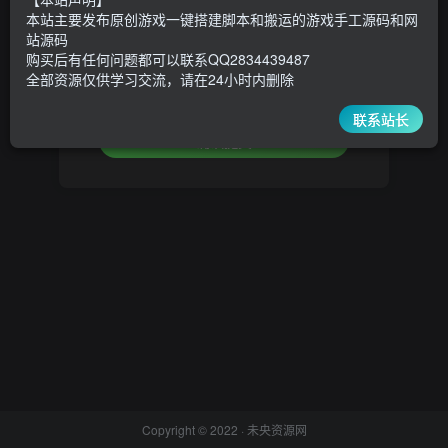
本站主要发布原创游戏一键搭建脚本和搬运的游戏手工源码和网
设置新密码
站源码
购买后有任何问题都可以联系QQ2834439487
全部资源仅供学习交流，请在24小时内删除
重复密码
联系站长
确认提交
Copyright © 2022 ·
未央资源网