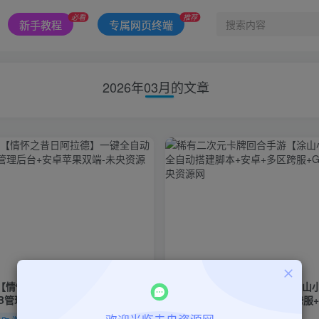
必看
推荐
新手教程
专属网页终端
2026年03月的文章
【情怀之昔日阿拉德】一键全自动
稀有二次元卡牌回合手游【涂山
B管理后台+安卓苹果双端
全自动搭建脚本+安卓+多区跨服