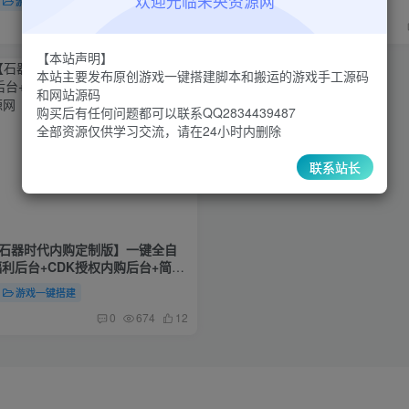
欢迎光临未央资源网
游戏一键搭建
付费阅读
9.9
游戏一键搭建
￥
4个月前
0
544
8
【本站声明】
本站主要发布原创游戏一键搭建脚本和搬运的游戏手工源码
和网站源码
购买后有任何问题都可以联系QQ2834439487
全部资源仅供学习交流，请在24小时内删除
联系站长
【石器时代内购定制版】一键全自
利后台+CDK授权内购后台+简易
游戏一键搭建
0
674
12