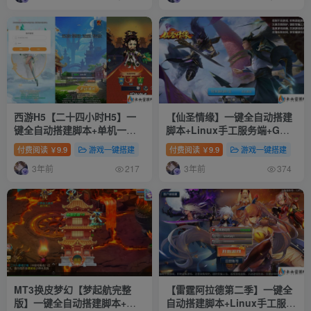
西游H5【二十四小时H5】一
【仙圣情缘】一键全自动搭建
键全自动搭建脚本+单机一键
脚本+Linux手工服务端+GM
即玩镜像服务端+Linux手工服
授权充值后台+安卓苹果双端
付费阅读
9.9
游戏一键搭建
付费阅读
9.9
游戏一键搭建
￥
￥
务端+GM后台+详细搭建教程
+详细搭建教程+视频教程
3年前
3年前
217
374
MT3换皮梦幻【梦起航完整
【雷霆阿拉德第二季】一键全
版】一键全自动搭建脚本+攻
自动搭建脚本+Linux手工服务