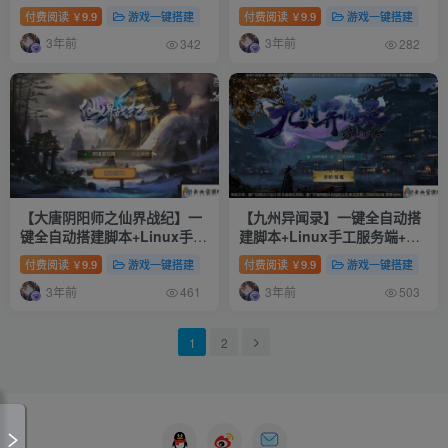
略+正确物品GM授权后台+安
端+WEB管理后台+GM授权后
付费阅读
9.9
游戏一键搭建
付费阅读
9.9
游戏一键搭建
￥
￥
卓苹果双端
台+安卓+详细搭建教程+视频
3年前
3年前
教程
342
282
【大唐阴阳师之仙界战纪】一
【九州异闻录】一键全自动搭
键全自动搭建脚本+Linux手工
建脚本+Linux手工服务端+多
服务端+GM授权后台+安卓苹
区+安卓苹果双端+CDK授权后
付费阅读
9.9
游戏一键搭建
付费阅读
9.9
游戏一键搭建
￥
￥
果双端+详细搭建教程
台+详细搭建教程
3年前
3年前
461
503
1
2