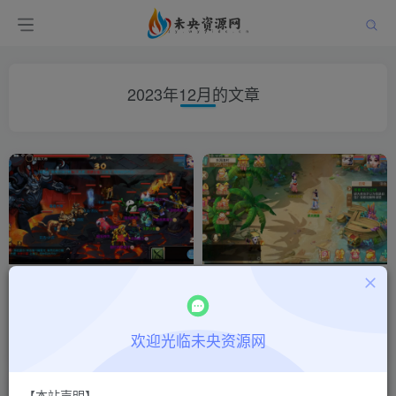
2023年12月的文章
【国窖西游】一键全自动搭建
大话回合手游【天空西游之回
脚本+Linux商业开服手工服务
梦西游】一键全自动搭建脚本
端+安卓苹果双端+GM后台+详
+全新UI+linux服务端+总后台
付费阅读
9.9
游戏一键搭建
付费阅读
9.9
游戏一键搭建
￥
￥
细搭建教程+全套源码
+全套源码+安卓苹果双端
欢迎光临未央资源网
2年前
2年前
298
346
【本站声明】