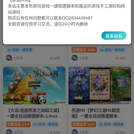
本站主要发布原创游戏一键搭建脚本和搬运的游戏手工源码和网
站源码
购买后有任何问题都可以联系QQ2834439487
全部资源仅供学习交流，请在24小时内删除
联系站长
免费脚本【萌斗魏蜀吴H5】一
【勇闯/格斗之夜阿拉德之义斩
键全自动搭建脚本+简易安卓
天下】一键全自动搭建脚本
APP+多区跨服+GM分级授权
+Linux手工服务端+全套表
游戏一键搭建
付费阅读
500
游戏一键搭建
￥
后台
+GM授权后台+详细搭建教程
3年前
3年前
+视频教程
388
305
【大话/逍遥西游之剑起江湖】
西游H5【梦幻江湖H5超变
一键全自动搭建脚本+Linux手
版】一键全自动搭建脚本
工服务端+客户端加解密工具
+Linux手工服务端+多区跨服
付费阅读
9.9
游戏一键搭建
付费阅读
9.9
游戏一键搭建
￥
￥
+GM授权后台+详细搭建教程
+GM分级授权后台+详细搭建
3年前
3年前
+视频教程
教程+视频教程
259
393