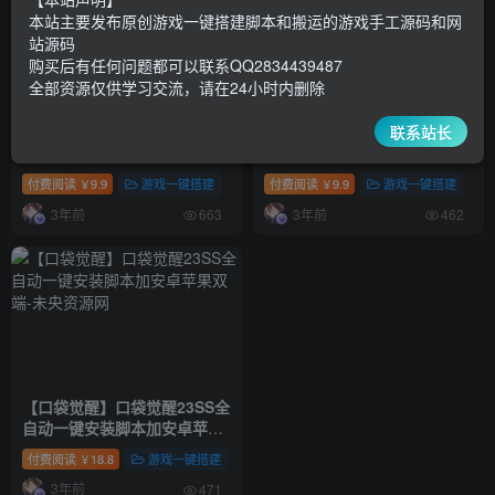
本站主要发布原创游戏一键搭建脚本和搬运的游戏手工源码和网
站源码
购买后有任何问题都可以联系QQ2834439487
全部资源仅供学习交流，请在24小时内删除
联系站长
【仙侠3D】仙梦奇缘一键全自
【仙缘】换皮王者服装的仙侠
动安装脚本+不限IP位数+安卓
游戏一键全自动安装脚本加安
苹果双端+GM后台+运营后台
卓APP
付费阅读
9.9
游戏一键搭建
付费阅读
9.9
游戏一键搭建
￥
￥
3年前
3年前
663
462
【口袋觉醒】口袋觉醒23SS全
自动一键安装脚本加安卓苹果
双端
付费阅读
18.8
游戏一键搭建
￥
3年前
471