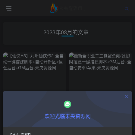
2023年03月的文章
【仙侠H5】九州仙侠传2-全自
最新全职业二三觉醒勇闯/源初
动一键搭建脚本+自动开新区
阿拉德一键搭建脚本+GM后台
+运营后台+GM后台
+全自动安卓/苹果
付费阅读
18.8
游戏一键搭建
付费阅读
18.8
游戏一键搭建
￥
￥
欢迎光临未央资源网
3年前
3年前
586
532
【本站声明】