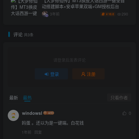
【大梦修仙传】MT3换皮大话西游一键全自
动搭建脚本+安卓苹果双端+GM授权后台
290
3年前
18.8
￥
评论
共3条
请登录后发表评论
登录
注册
只看作者
最新
最热
windowsl
0
妈蛋 。还以为是一键端。白花钱
1年前
回复