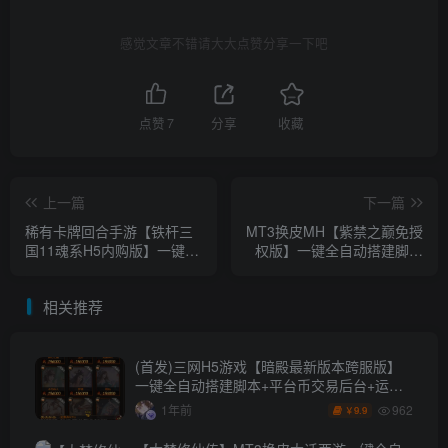
感觉文章不错请大大点赞分享一下吧
点赞
7
分享
收藏
上一篇
下一篇
稀有卡牌回合手游【铁杆三
MT3换皮MH【紫禁之巅免授
国11魂系H5内购版】一键全
权版】一键全自动搭建脚本
自动搭建脚本+GM授权后台
+Linux手工服务端+源码+管
+安卓客户端+手动安卓本地
理后台+安卓苹果双端+详细
相关推荐
资源
搭建教程+视频教程
(首发)三网H5游戏【暗殿最新版本跨服版】
一键全自动搭建脚本+平台币交易后台+运营
后台+多区跨服+GM分级授权后台
962
1年前
9.9
￥