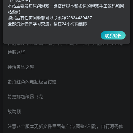
200
￥
￥
本站主要发布原创游戏一键搭建脚本和搬运的游戏手工源码和网
站源码
5
1
超级会员
￥
至尊会员
￥
购买后有任何问题都可以联系QQ2834439487
全部资源仅供学习交流，请在24小时内删除
登录购买
联系站长
在冠军皮卡丘基础上加了卡，活动多一点，其他差不多也有
跨服这些
神话黄昏之鬃
史诗红色闪电超级巨钳螳
希嘉娜超级暴飞龙
故勒顿
注意这个版本更新文件里面有广告(图鉴-详情)，自行源码修